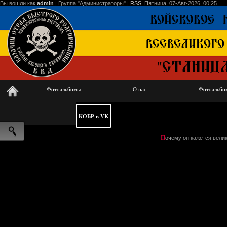
Вы вошли как
admin
|
Группа
"
Администраторы
" |
RSS
Пятница, 07-Авг-2026, 00:25
Фотоальбомы
О нас
Фотоальбо
КОБР в VK
П
очему он кажется вели