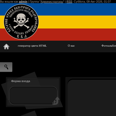
Вы вошли как
admin
|
Группа
"
Администраторы
" |
RSS
Суббота, 08-Авг-2026, 01:07
генератор цвета HTML
О нас
Фотоальбо
Форма входа