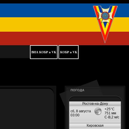
ВИА КОБР в VK
КОБР в VK
ПОГОДА
Ростов-на-Дону
Кировская